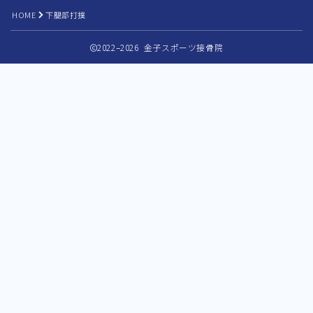
HOME
下腿部打撲
2022–2026 金子スポーツ接骨院
公式インスタグラムはコチラ