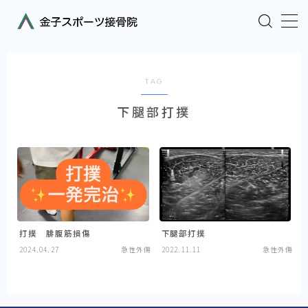
MENU
TAG
TOPページ
下腿部打撲
料金
当院の特徴／患者様・お客様の声
スタッフ
打撲 腓腹筋損傷
下腿部打撲
症例など
2024.04.27
急性外傷
2022.11.11
急性外傷
よくあるご質問