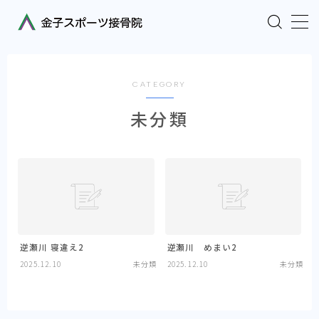
MENU
CATEGORY
TOPページ
未分類
料金
当院の特徴／患者様・お客様の声
スタッフ
逆瀬川 寝違え2
逆瀬川 めまい2
症例など
2025.12.10
未分類
2025.12.10
未分類
よくあるご質問